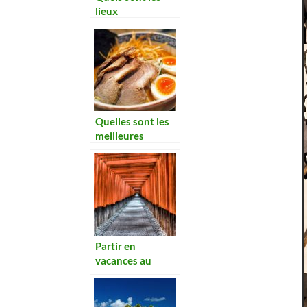
lieux
incontournables
en Tanzanie?
Quelles sont les
meilleures
destinations
gastronomiques
du monde ?
Partir en
vacances au
Japon, comment
s’organiser ?