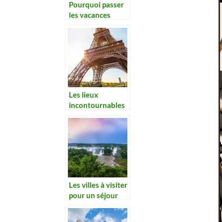
Pourquoi passer
les vacances
d’hiver aux iles
Canaries ?
Les lieux
incontournables
à visiter au moins
une fois dans
votre vie sur le
territoire français
Les villes à visiter
pour un séjour
inoubliable au
Brésil ?