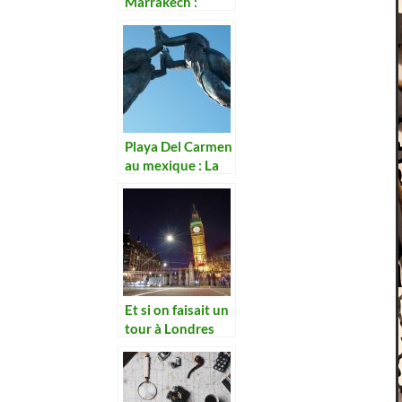
Marrakech :
Admirer la
nature bucolique
Playa Del Carmen
au mexique : La
plus belle ville de
plage
Et si on faisait un
tour à Londres
pour voir « La
tour Big Ben »?