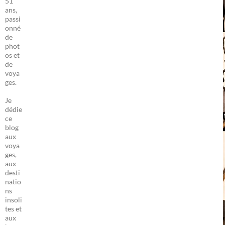
51
ans,
passi
onné
de
phot
os et
de
voya
ges.
Je
dédie
ce
blog
aux
voya
ges,
aux
desti
natio
ns
insoli
tes et
aux