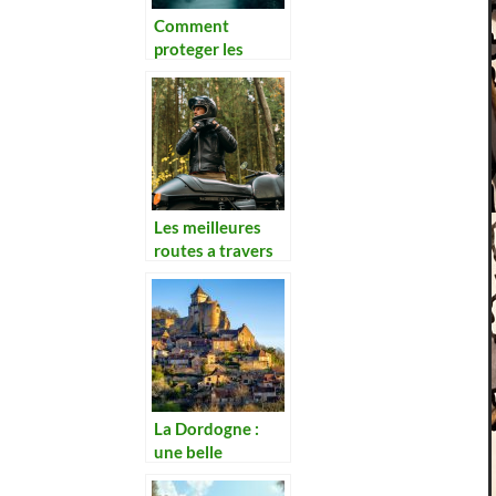
Comment
proteger les
oceans et les
especes marines
menacees
Les meilleures
routes a travers
le monde pour
vos voyages a
moto
La Dordogne :
une belle
destination pour