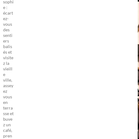
sophi
e :
écart
ez-
vous
des
senti
ers
balis
és et
visite
z la
vieill
e
ville,
assey
ez
vous
en
terra
sse et
buve
z un
café,
pren