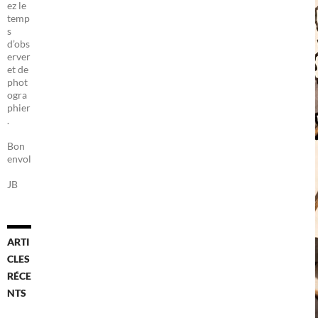
ez le
temp
s
d’obs
erver
et de
phot
ogra
phier
.
Bon
envol
JB
ARTI
CLES
RÉCE
NTS