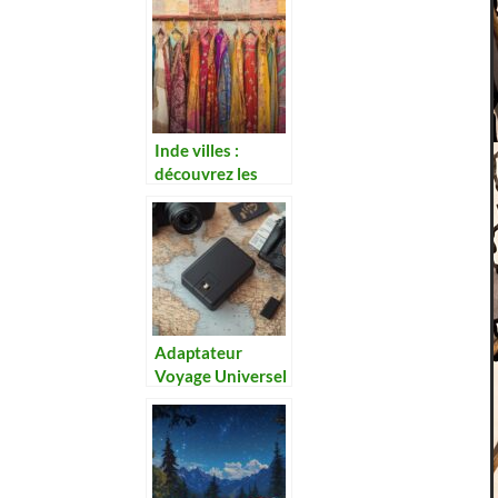
des accès pour
découvrez le
magnifique
village de
Kerascoet
Inde villes :
découvrez les
incontournables
de votre périple
dans le désert du
Thar et sa perle
dorée
Adaptateur
Voyage Universel
Leclerc : le
compagnon
indispensable de
vos voyages
internationaux