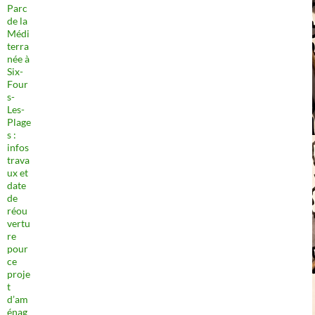
Parc
de la
Médi
terra
née à
Six-
Four
s-
Les-
Plage
s :
infos
trava
ux et
date
de
réou
vertu
re
pour
ce
proje
t
d’am
énag