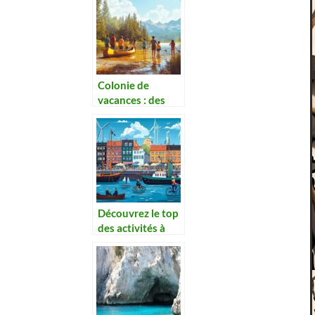
le printemps ?
Colonie de
vacances : des
séjours
enrichissants
pour enfants et
adolescents
Découvrez le top
des activités à
faire à
Copenhague