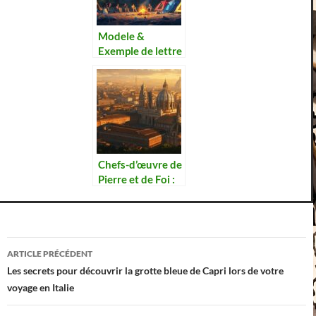
Modele &
Exemple de lettre
de motivation
camping :
Adaptez votre
candidature aux
tendances du
tourisme
outdoor
Chefs-d’œuvre de
Pierre et de Foi :
Periple au Cœur
des Basiliques
Incontournables
Navigation
ARTICLE PRÉCÉDENT
des
Les secrets pour découvrir la grotte bleue de Capri lors de votre
voyage en Italie
articles