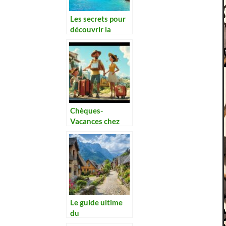
Les secrets pour
découvrir la
grotte bleue de
Capri lors de
votre voyage en
Italie
Chèques-
Vacances chez
Leclerc :
Découvrez les
promotions
saisonnières à ne
pas manquer
Le guide ultime
du
stationnement et