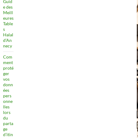
Guid
e des
Meill
eures
Table
s
Halal
d’An
necy
Com
ment
proté
ger
vos
donn
ées
pers
onne
lles
lors
du
parta
ge
d’itin