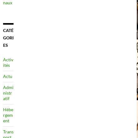
naux
CATÉ
GORI
ES
Activ
ités
Actu
Admi
nistr
atif
Hébe
rgem
ent
Trans
port