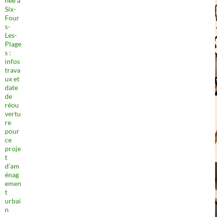
née à
Six-
Four
s-
Les-
Plage
s :
infos
trava
ux et
date
de
réou
vertu
re
pour
ce
proje
t
d’am
énag
emen
t
urbai
n