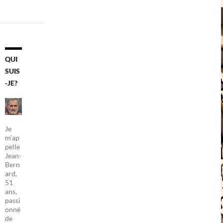
QUI
SUIS
-JE?
Je
m’ap
pelle
Jean-
Bern
ard,
51
ans,
passi
onné
de