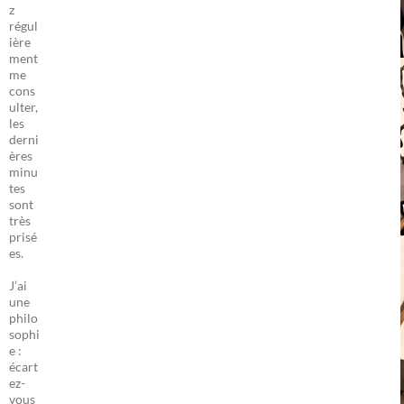
z
régul
ière
ment
me
cons
ulter,
les
derni
ères
minu
tes
sont
très
prisé
es.
J’ai
une
philo
sophi
e :
écart
ez-
vous