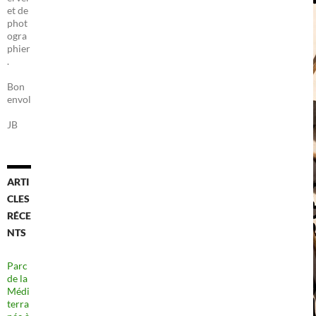
et de
phot
ogra
phier
.
Bon
envol
JB
ARTI
CLES
RÉCE
NTS
Parc
de la
Médi
terra