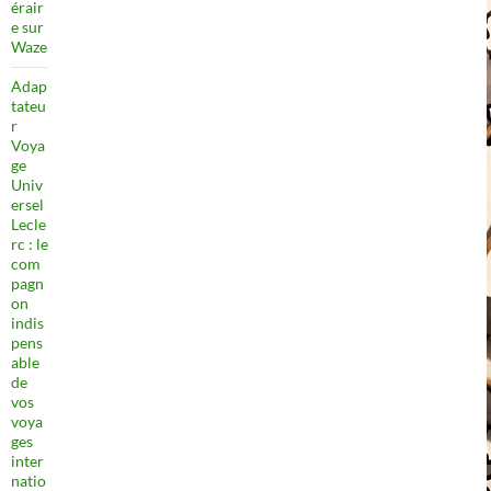
érair
e sur
Waze
Adap
tateu
r
Voya
ge
Univ
ersel
Lecle
rc : le
com
pagn
on
indis
pens
able
de
vos
voya
ges
inter
natio