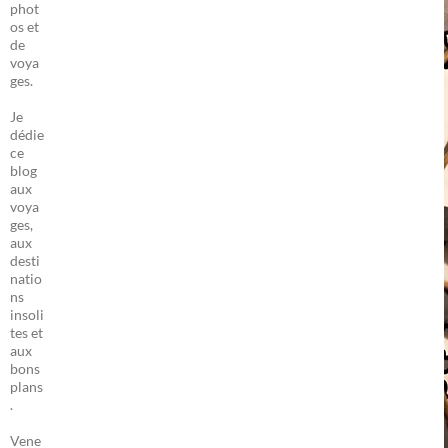
phot
os et
de
voya
ges.
Je
dédie
ce
blog
aux
voya
ges,
aux
desti
natio
ns
insoli
tes et
aux
bons
plans
.
Vene