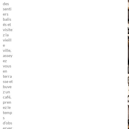
des
senti
ers
balis
és et
visite
z la
vieill
e
ville,
assey
ez
vous
en
terra
sse et
buve
z un
café,
pren
ez le
temp
s
d’obs
erver